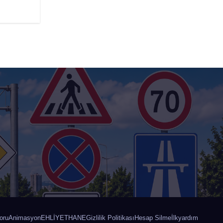
oru
Animasyon
EHLİYETHANE
Gizlilik Politikası
Hesap Silme
İlkyardım