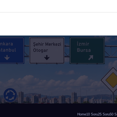
Home
10 Soru
25 Soru
50 S