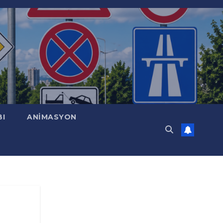
BI
ANİMASYON