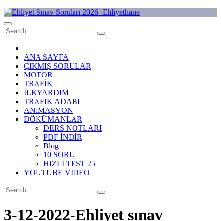
Skip
to
Ehliyet Sınav Soruları 2026 -Ehliyethane
content
ANA SAYFA
ÇIKMIŞ SORULAR
MOTOR
TRAFİK
İLKYARDIM
TRAFIK ADABI
ANİMASYON
DÖKÜMANLAR
DERS NOTLARI
PDF İNDİR
Blog
10 SORU
HIZLI TEST 25
YOUTUBE VIDEO
3-12-2022-Ehliyet sınav