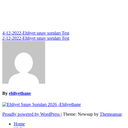
Yazı
4-12-2022-Ehliyet sınav soruları Test
2-12-2022-Ehliyet sınav soruları Test
gezinmesi
By
ehliyethane
Proudly powered by WordPress
|
Theme: Newsup by
Themeansar
.
Home