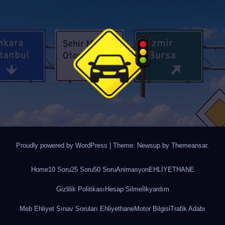
Proudly powered by WordPress
|
Theme: Newsup by
Themeansar
.
Home
10 Soru
25 Soru
50 Soru
Animasyon
EHLİYETHANE
Gizlilik Politikası
Hesap Silme
İlkyardım
Meb Ehliyet Sınav Soruları Ehliyethane
Motor Bilgisi
Trafik Adabı