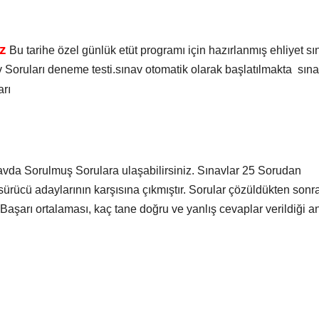
z
Bu tarihe özel günlük etüt programı için hazırlanmış ehliyet sı
v Soruları deneme testi.sınav otomatik olarak başlatılmakta sın
arı
avda Sorulmuş Sorulara ulaşabilirsiniz. Sınavlar 25 Sorudan
ürücü adaylarının karşısına çıkmıştır. Sorular çözüldükten sonr
 Başarı ortalaması, kaç tane doğru ve yanlış cevaplar verildiği a