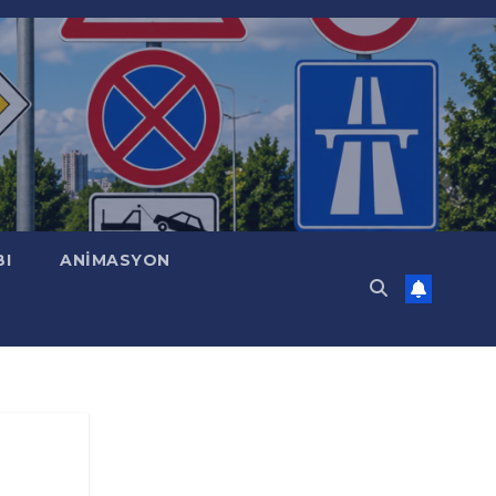
BI
ANİMASYON