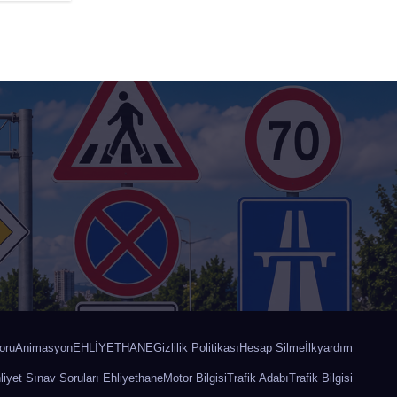
oru
Animasyon
EHLİYETHANE
Gizlilik Politikası
Hesap Silme
İlkyardım
iyet Sınav Soruları Ehliyethane
Motor Bilgisi
Trafik Adabı
Trafik Bilgisi