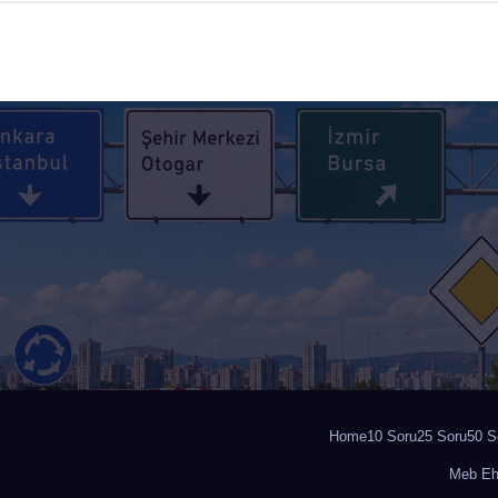
Home
10 Soru
25 Soru
50 S
Meb Ehl