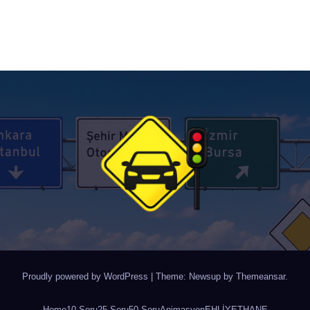
Proudly powered by WordPress
|
Theme: Newsup by
Themeansar
.
Home
10 Soru
25 Soru
50 Soru
Animasyon
EHLİYETHANE