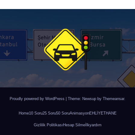
Proudly powered by WordPress
|
Theme: Newsup by
Themeansar
.
Home
10 Soru
25 Soru
50 Soru
Animasyon
EHLİYETHANE
Gizlilik Politikası
Hesap Silme
İlkyardım