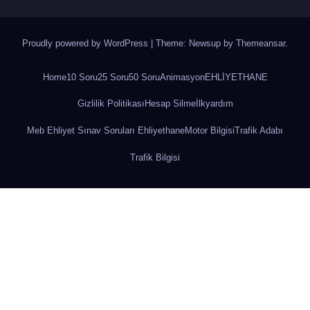
Proudly powered by WordPress
|
Theme: Newsup by
Themeansar
.
Home
10 Soru
25 Soru
50 Soru
Animasyon
EHLİYETHANE
Gizlilik Politikası
Hesap Silme
İlkyardım
Meb Ehliyet Sınav Soruları Ehliyethane
Motor Bilgisi
Trafik Adabı
Trafik Bilgisi