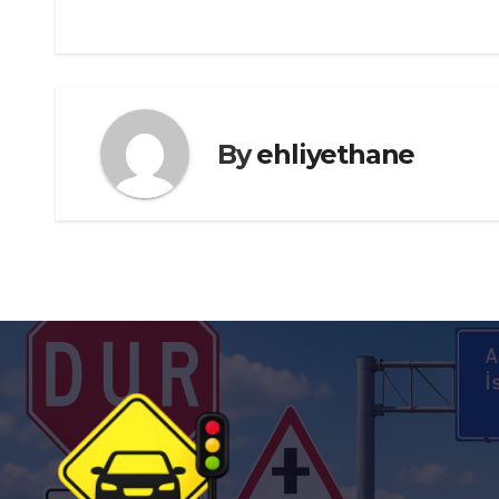
gezinmesi
By
ehliyethane