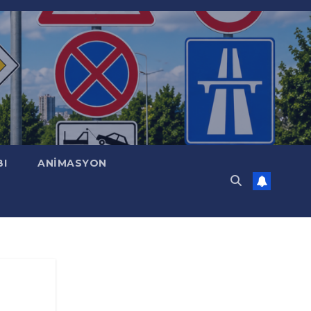
BI
ANİMASYON