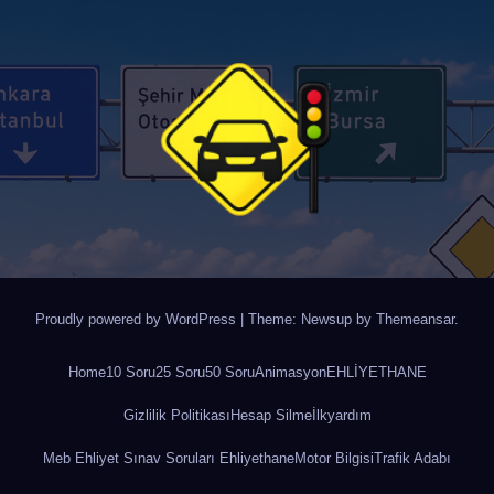
Proudly powered by WordPress
|
Theme: Newsup by
Themeansar
.
Home
10 Soru
25 Soru
50 Soru
Animasyon
EHLİYETHANE
Gizlilik Politikası
Hesap Silme
İlkyardım
Meb Ehliyet Sınav Soruları Ehliyethane
Motor Bilgisi
Trafik Adabı