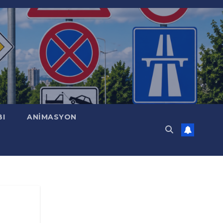
BI
ANİMASYON