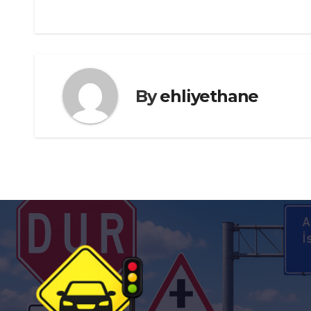
gezinmesi
By
ehliyethane