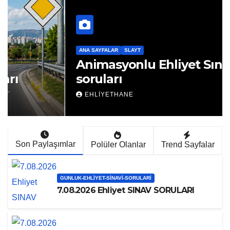
ANA SAYFALAR
SLAYT
Animasyonlu Ehliyet Sınav
soruları
EHLIYETHANE
Son Paylaşımlar
Polüler Olanlar
Trend Sayfalar
GUNLUK-EHLIYET-SINAVI-SORULARI
7.08.2026 Ehliyet SINAV SORULARI