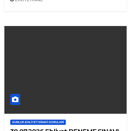
EHLIYETHANE
GUNLUK-EHLIYET-SINAVI-SORULARI