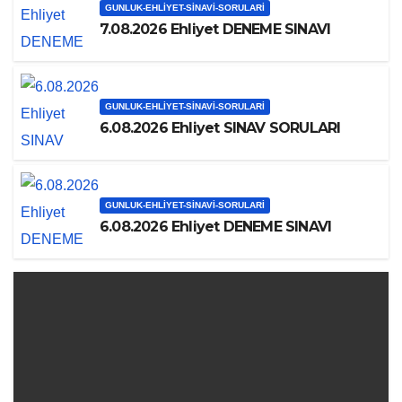
GUNLUK-EHLIYET-SINAVI-SORULARI
7.08.2026 Ehliyet DENEME SINAVI
GUNLUK-EHLIYET-SINAVI-SORULARI
6.08.2026 Ehliyet SINAV SORULARI
GUNLUK-EHLIYET-SINAVI-SORULARI
6.08.2026 Ehliyet DENEME SINAVI