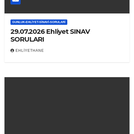
GUNLUK-EHLIYET-SINAVI-SORULARI
29.07.2026 Ehliyet SINAV
SORULARI
EHLIYETHANE