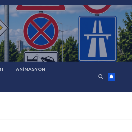
BI
ANİMASYON