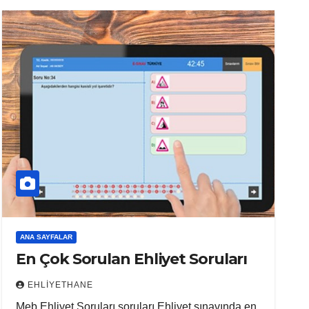
ANA SAYFALAR
En Çok Sorulan Ehliyet Soruları
EHLIYETHANE
Meb Ehliyet Soruları soruları Ehliyet sınavında en