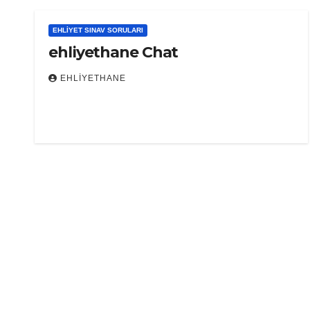
EHLIYET SINAV SORULARI
ehliyethane Chat
EHLIYETHANE