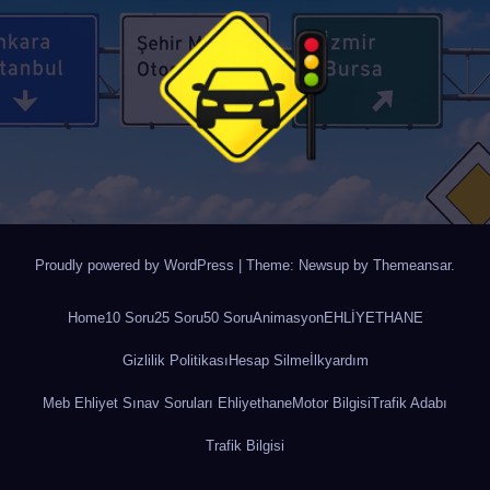
Proudly powered by WordPress
|
Theme: Newsup by
Themeansar
.
Home
10 Soru
25 Soru
50 Soru
Animasyon
EHLİYETHANE
Gizlilik Politikası
Hesap Silme
İlkyardım
Meb Ehliyet Sınav Soruları Ehliyethane
Motor Bilgisi
Trafik Adabı
Trafik Bilgisi