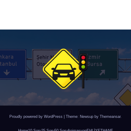
Proudly powered by WordPress
|
Theme: Newsup by
Themeansar
.
Home
10 Soru
25 Soru
50 Soru
Animasyon
EHLİYETHANE