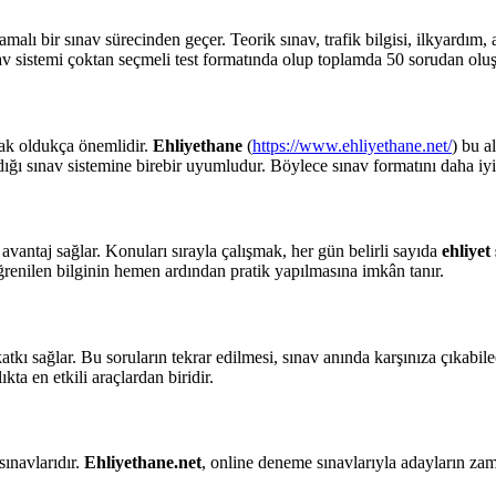
malı bir sınav sürecinden geçer. Teorik sınav, trafik bilgisi, ilkyardım,
av sistemi çoktan seçmeli test formatında olup toplamda 50 sorudan oluş
mak oldukça önemlidir.
Ehliyethane
(
https://www.ehliyethane.net/
) bu a
ığı sınav sistemine birebir uyumludur. Böylece sınav formatını daha iyi k
vantaj sağlar. Konuları sırayla çalışmak, her gün belirli sayıda
ehliyet
öğrenilen bilginin hemen ardından pratik yapılmasına imkân tanır.
tkı sağlar. Bu soruların tekrar edilmesi, sınav anında karşınıza çıkabile
ta en etkili araçlardan biridir.
sınavlarıdır.
Ehliyethane.net
, online deneme sınavlarıyla adayların zam