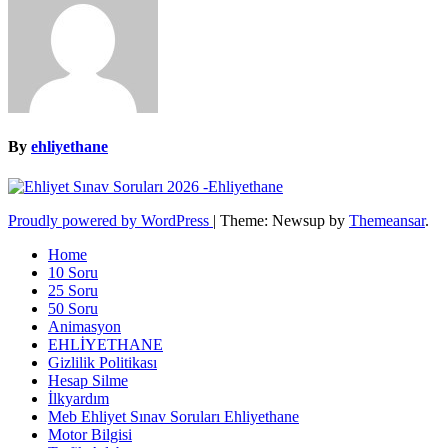
By
ehliyethane
Proudly powered by WordPress
|
Theme: Newsup by
Themeansar
.
Home
10 Soru
25 Soru
50 Soru
Animasyon
EHLİYETHANE
Gizlilik Politikası
Hesap Silme
İlkyardım
Meb Ehliyet Sınav Soruları Ehliyethane
Motor Bilgisi