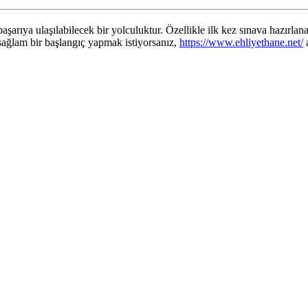
 başarıya ulaşılabilecek bir yolculuktur. Özellikle ilk kez sınava hazırlan
e sağlam bir başlangıç yapmak istiyorsanız,
https://www.ehliyethane.net/
a