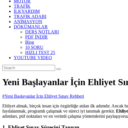
MOTOR
TRAFİK
İLKYARDIM
TRAFIK ADABI
ANİMASYON
DÖKÜMANLAR
DERS NOTLARI
PDF İNDİR
Blog
10 SORU
HIZLI TEST 25
YOUTUBE VIDEO
Yeni Başlayanlar İçin Ehliyet S
#Yeni Başlayanlar İçin Ehliyet Sınav Rehberi
Ehliyet almak, birçok insan için özgürlüğe atılan ilk adımdır. Ancak bu 
faydalanmak, programlı çalışmak ve süreci iyi tanımak gerekir.
Ehliy
adımları, püf noktaları ve en verimli çalışma yöntemlerini paylaşıyoru
1. Ehliyet Sınav Sürecini Tanıyın