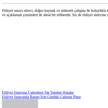
Ehliyet sınavı süreci, doğru kaynak ve istikrarlı çalışma ile kolaylıkla
ve açıklamalı çözümleri ile ideal bir rehberdir. Siz de ehliyet sürecin
Yazı
Ehliyet Sınavına Çalışırken Sık Yapılan Hatalar
Ehliyet Sınavında Başarı İçin Günlük Çalışma Planı
gezinmesi