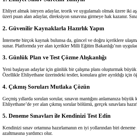
Ehliyet almak isteyen adaylar, teorik ve uygulamalı olmak üzere iki aşa
üzeri puan alan adaylar, direksiyon sınavına girmeye hak kazanır. Sın
2. Güvenilir Kaynaklarla Hazırlık Yapın
İnternette birçok kaynak bulunsa da, güncel ve doğru içeriklere ulaş
sunar. Platformda yer alan içerikler Milli Eğitim Bakanlığı’nın uygulad
3. Günlük Plan ve Test Çözme Alışkanlığı
Yeni başlayan adaylar için günlük bir çalışma planı oluşturmak büyük a
Özellikle Ehliyethane üzerindeki testler, konulara göre ayrıldığı için 
4. Çıkmış Soruları Mutlaka Çözün
Geçmiş yıllarda sorulan sorular, sınavın mantığını anlamanıza büyük ka
Ehliyethane’de yer alan çıkmış sorular bölümü, gerçek sınavlara hazırlık
5. Deneme Sınavları ile Kendinizi Test Edin
Kendinizi sınav ortamına hazırlamanın en iyi yollarından biri deneme 
azaltmasına yardımcı olur.