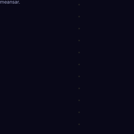
meansar
.