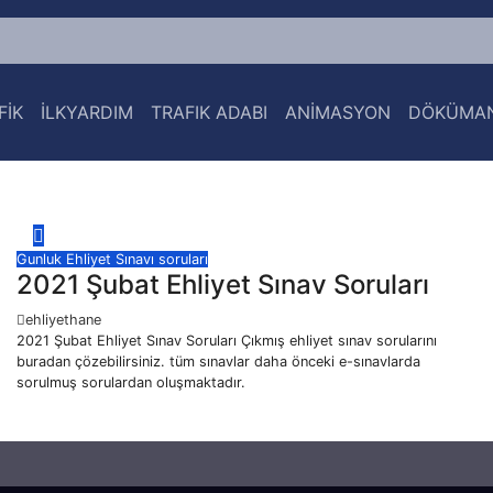
FİK
İLKYARDIM
TRAFIK ADABI
ANİMASYON
DÖKÜMA
Gunluk Ehliyet Sınavı soruları
2021 Şubat Ehliyet Sınav Soruları
ehliyethane
2021 Şubat Ehliyet Sınav Soruları Çıkmış ehliyet sınav sorularını
buradan çözebilirsiniz. tüm sınavlar daha önceki e-sınavlarda
sorulmuş sorulardan oluşmaktadır.