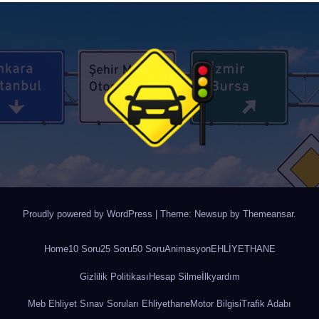
Proudly powered by WordPress
|
Theme: Newsup by
Themeansar
.
Home
10 Soru
25 Soru
50 Soru
Animasyon
EHLİYETHANE
Gizlilik Politikası
Hesap Silme
İlkyardım
Meb Ehliyet Sınav Soruları Ehliyethane
Motor Bilgisi
Trafik Adabı