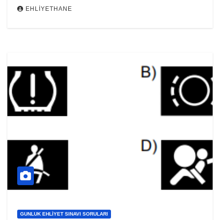
EHLIYETHANE
GUNLUK EHLIYET SINAVI SORULARI