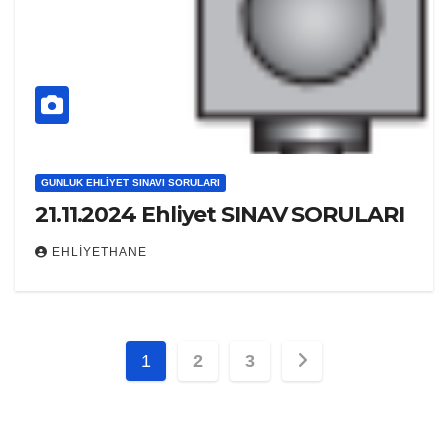
GUNLUK EHLIYET SINAVI SORULARI
21.11.2024 Ehliyet SINAV SORULARI
EHLIYETHANE
Yazı
1
2
3
sayfalaması