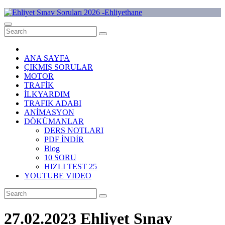
Skip
to
Ehliyet Sınav Soruları 2026 -Ehliyethane
content
ANA SAYFA
ÇIKMIŞ SORULAR
MOTOR
TRAFİK
İLKYARDIM
TRAFIK ADABI
ANİMASYON
DÖKÜMANLAR
DERS NOTLARI
PDF İNDİR
Blog
10 SORU
HIZLI TEST 25
YOUTUBE VIDEO
27.02.2023 Ehliyet Sınav