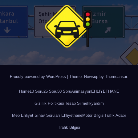
Proudly powered by WordPress
|
Theme: Newsup by
Themeansar
.
Home
10 Soru
25 Soru
50 Soru
Animasyon
EHLİYETHANE
Gizlilik Politikası
Hesap Silme
İlkyardım
Meb Ehliyet Sınav Soruları Ehliyethane
Motor Bilgisi
Trafik Adabı
Trafik Bilgisi