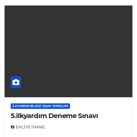
İLKYARDIM BILGISI SINAV SORULARI
5.ilkyardım Deneme Sınavı
EHLIYETHANE