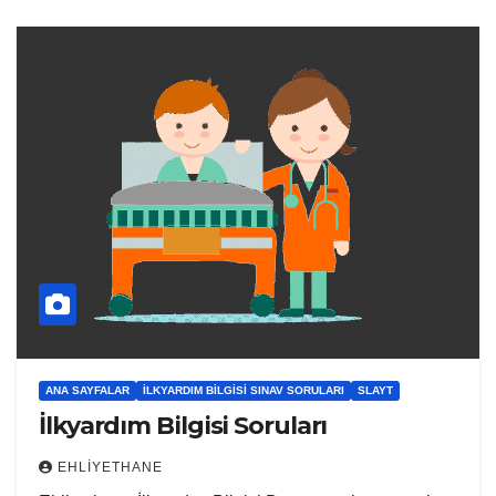
ANA SAYFALAR
İLKYARDIM BILGISI SINAV SORULARI
SLAYT
İlkyardım Bilgisi Soruları
EHLIYETHANE