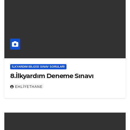
İLKYARDIM BILGISI SINAV SORULARI
8.İlkyardım Deneme Sınavı
EHLIYETHANE