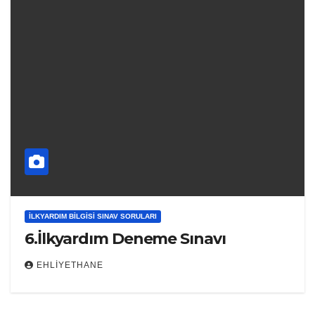
İLKYARDIM BILGISI SINAV SORULARI
6.İlkyardım Deneme Sınavı
EHLIYETHANE