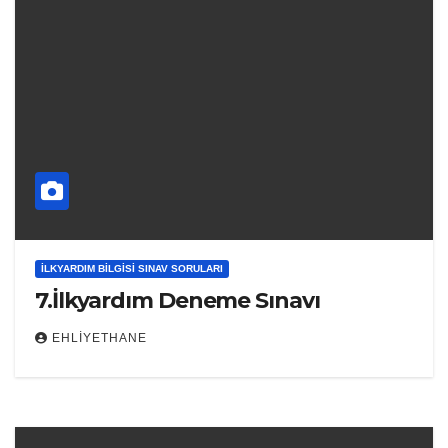
İLKYARDIM BILGISI SINAV SORULARI
7.İlkyardım Deneme Sınavı
EHLIYETHANE