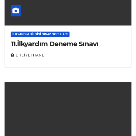
İLKYARDIM BILGISI SINAV SORULARI
11.İlkyardım Deneme Sınavı
EHLIYETHANE