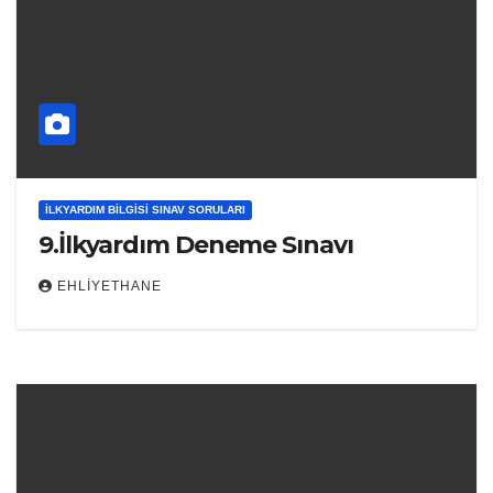
İLKYARDIM BILGISI SINAV SORULARI
9.İlkyardım Deneme Sınavı
EHLIYETHANE