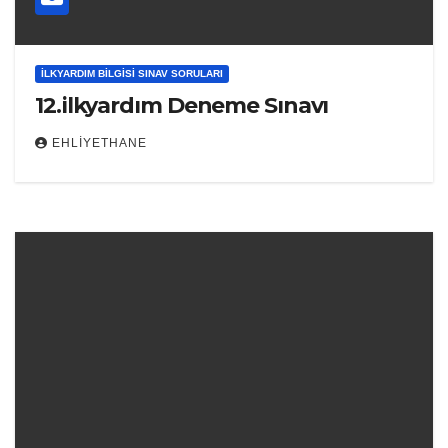
İLKYARDIM BILGISI SINAV SORULARI
12.ilkyardım Deneme Sınavı
EHLIYETHANE