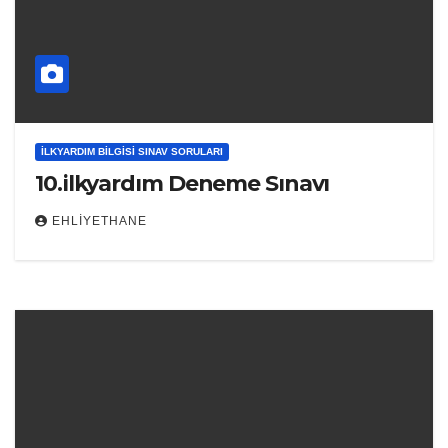
İLKYARDIM BILGISI SINAV SORULARI
10.ilkyardım Deneme Sınavı
EHLIYETHANE