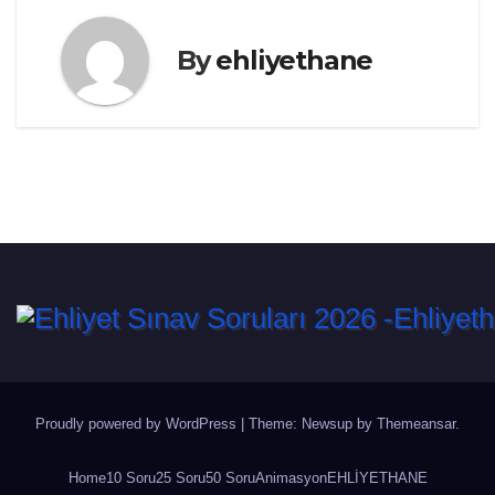
By
ehliyethane
Proudly powered by WordPress
|
Theme: Newsup by
Themeansar
.
Home
10 Soru
25 Soru
50 Soru
Animasyon
EHLİYETHANE